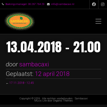
Boekingsmanager: 06 267 764 29
info@sambacaxi.nl
13.04.2018 - 21.00
door
sambacaxi
Geplaatst:
12 april 2018
←
17.11.2018 - 12.45
Copyright © 2026 · Alle rechten voorbehouden · Sambacaxi
Music Lite door
Organic Themes